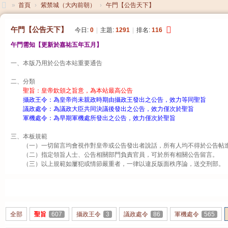
»
首頁
›
紫禁城（大內前朝）
›
午門【公告天下】
大
午門【公告天下】
今日:
0
|
主題:
1291
|
排名:
116
清
午門需知【更新於嘉祐五年五月】
帝
一、本版乃用於公告本站重要通告
國
二、分類
聖旨：皇帝欽頒之旨意，為本站最高公告
攝政王令：為皇帝尚未親政時期由攝政王發出之公告，效力等同聖旨
議政處令：為議政大臣共同決議後發出之公告，效力僅次於聖旨
軍機處令：為早期軍機處所發出之公告，效力僅次於聖旨
三、本板規範
（一）一切留言均會視作對皇帝或公告發出者說話，所有人均不得於公告帖
（二）指定領旨人士、公告相關部門負責官員，可於所有相關公告留言。
（三）以上規範如屢犯或情節嚴重者，一律以違反版面秩序論，送交刑部。
發帖
全部
聖旨
607
攝政王令
3
議政處令
86
軍機處令
565