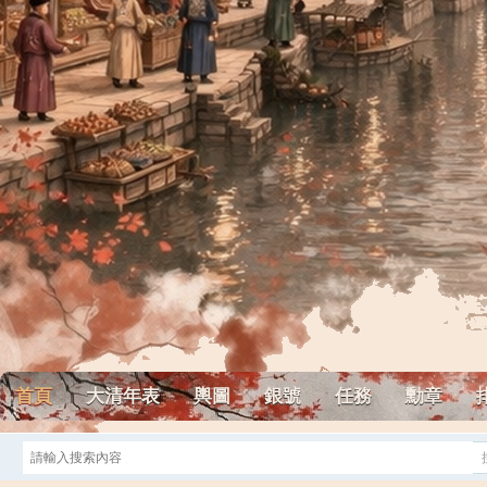
首頁
大清年表
輿圖
銀號
任務
勳章