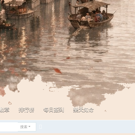
勳章
排行榜
每日簽到
樂天知命
搜索