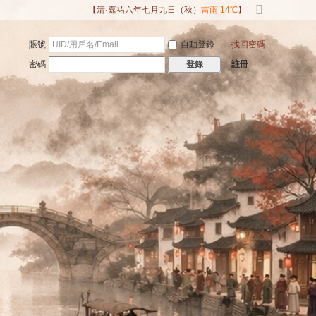
【清·嘉祐六年七月九日（秋）
雷雨 14℃
】
切
換
賬號
自動登錄
找回密碼
到
寬
密碼
註冊
登錄
版