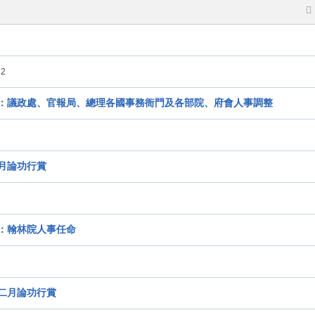
2
：議政處、官報局、總理各國事務衙門及各部院、府會人事調整
月論功行賞
：翰林院人事任命
二月論功行賞