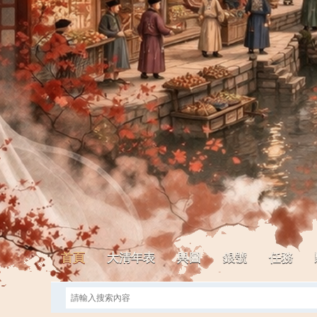
首頁
大清年表
輿圖
銀號
任務