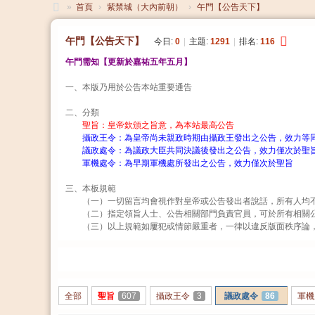
»
首頁
›
紫禁城（大內前朝）
›
午門【公告天下】
大
午門【公告天下】
今日:
0
|
主題:
1291
|
排名:
116
清
午門需知【更新於嘉祐五年五月】
帝
一、本版乃用於公告本站重要通告
國
二、分類
聖旨：皇帝欽頒之旨意，為本站最高公告
攝政王令：為皇帝尚未親政時期由攝政王發出之公告，效力等
議政處令：為議政大臣共同決議後發出之公告，效力僅次於聖
軍機處令：為早期軍機處所發出之公告，效力僅次於聖旨
三、本板規範
（一）一切留言均會視作對皇帝或公告發出者說話，所有人均不
（二）指定領旨人士、公告相關部門負責官員，可於所有相關
（三）以上規範如屢犯或情節嚴重者，一律以違反版面秩序論
發帖
全部
聖旨
607
攝政王令
3
議政處令
86
軍機