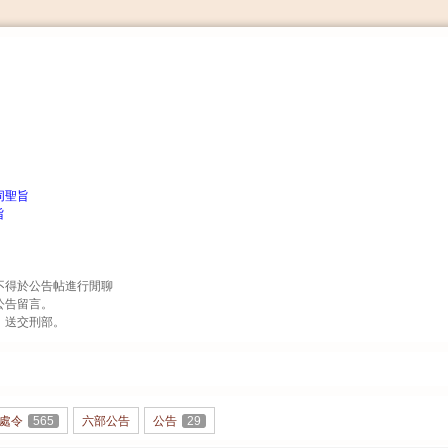
搜
索
同聖旨
旨
得於公告帖進行閒聊
公告留言。
，送交刑部。
處令
565
六部公告
公告
29