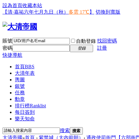
設為首頁
收藏本站
【清·嘉祐六年七月九日（秋）
多雲 17℃
】
切換到寬版
賬號
找回密碼
自動登錄
密碼
註冊
登錄
快捷導航
首頁
BBS
大清年表
輿圖
銀號
任務
勳章
排行榜
Ranklist
每日簽到
樂天知命
搜索
搜索
大清帝國
»
首頁
›
紫禁城（大內前朝）
›
通政使司衙門【六部衙