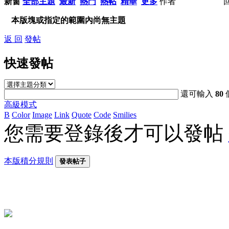
新窗
全部主題
最新
熱門
熱帖
精華
更多
作者
本版塊或指定的範圍內尚無主題
返 回
發帖
快速發帖
還可輸入
80
高級模式
B
Color
Image
Link
Quote
Code
Smilies
您需要登錄後才可以發帖
本版積分規則
發表帖子