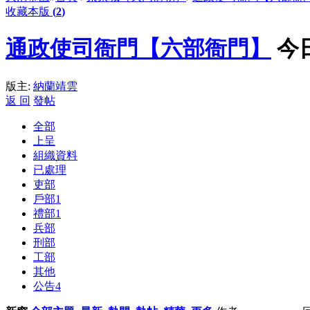
收藏本版
(
2
)
通政使司衙門【六部衙門】
今
版主:
納蘭靖雲
返 回
發帖
全部
上呈
組織資料
已處理
吏部
戶部
1
禮部
1
兵部
刑部
工部
其他
公告
4