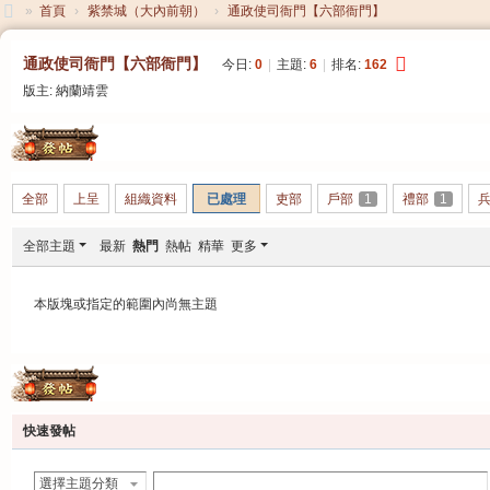
»
首頁
›
紫禁城（大內前朝）
›
通政使司衙門【六部衙門】
大
通政使司衙門【六部衙門】
今日:
0
|
主題:
6
|
排名:
162
清
版主:
納蘭靖雲
帝
國
發帖
全部
上呈
組織資料
已處理
吏部
戶部
1
禮部
1
全部主題
最新
熱門
熱帖
精華
更多
本版塊或指定的範圍內尚無主題
發帖
快速發帖
選擇主題分類