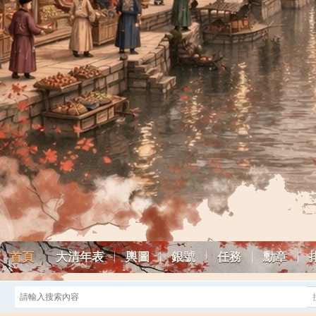
首頁
大清年表
輿圖
銀號
任務
勳章