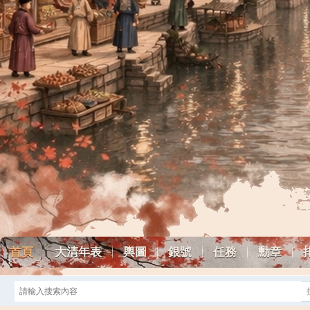
首頁
大清年表
輿圖
銀號
任務
勳章