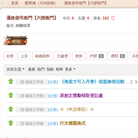
»
首頁
›
紫禁城（大內前朝）
›
通政使司衙門【六部衙門】
大
通政使司衙門【六部衙門】
今日:
0
|
主題:
6
|
排名:
162
清
版主:
納蘭靖雲
帝
國
發帖
全部
上呈
組織資料
已處理
吏部
戶部
1
禮部
1
兵
全部主題
最新
熱門
熱帖
精華
更多
《海棠方可入丹青》頭簽換領活動
清·嘉祐三年冬
[
公告
]
...
2
3
原創文獎勵領取登記處
清·嘉祐三年秋
[
公告
]
※《申請專區》※
清·嘉祐三年秋
[
公告
]
行文標題格式
清·嘉祐三年秋
[
公告
]