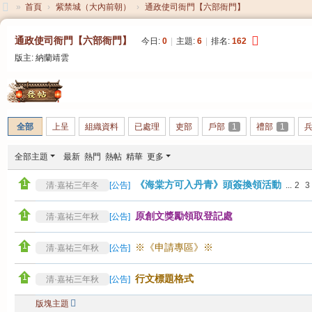
»
首頁
›
紫禁城（大內前朝）
›
通政使司衙門【六部衙門】
大
通政使司衙門【六部衙門】
今日:
0
|
主題:
6
|
排名:
162
清
版主:
納蘭靖雲
帝
國
發帖
全部
上呈
組織資料
已處理
吏部
戶部
1
禮部
1
全部主題
最新
熱門
熱帖
精華
更多
《海棠方可入丹青》頭簽換領活動
清·嘉祐三年冬
[
公告
]
...
2
3
原創文獎勵領取登記處
清·嘉祐三年秋
[
公告
]
※《申請專區》※
清·嘉祐三年秋
[
公告
]
行文標題格式
清·嘉祐三年秋
[
公告
]
版塊主題