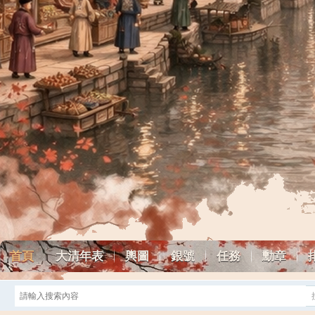
首頁
大清年表
輿圖
銀號
任務
勳章