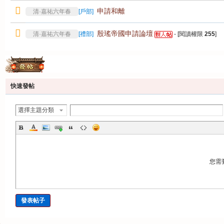
申請和離
清·嘉祐六年春
[
戶部
]
殷瑤帝國申請論壇
清·嘉祐六年春
[
禮部
]
- [閱讀權限
255
]
發帖
快速發帖
選擇主題分類
您需
發表帖子