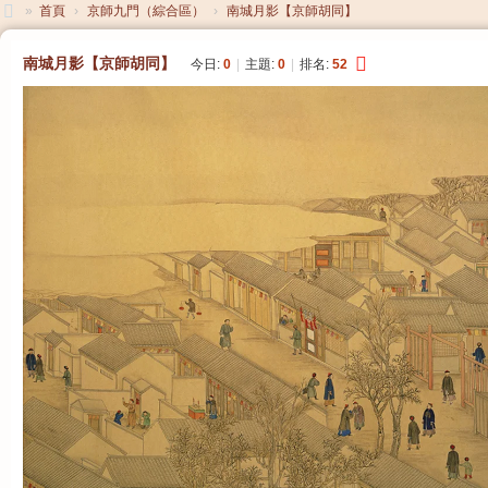
»
首頁
›
京師九門（綜合區）
›
南城月影【京師胡同】
大
南城月影【京師胡同】
今日:
0
|
主題:
0
|
排名:
52
清
帝
國