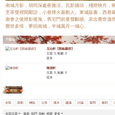
南城月影，胡同深處夜微涼。瓦影牆頭，殘燈映月，
烹茶聲裡聞鄰語，小巷煙火最動人。東城販書，西巷
廟會之後燈影搖曳，舊宅門前童聲斷續。若念塵世溫
塵世多情，夢回南城，半城風月一城心。
子版塊
玉沁軒【郭絡羅府】
主題: 0
,
帖數: 0
從未
琳烺軒
主題: 0
,
帖數: 0
從未
發帖
全部
原創
轉貼
公告
灌水
建議
討論
疑問
報到
全部主題
最新
熱門
熱帖
精華
更多