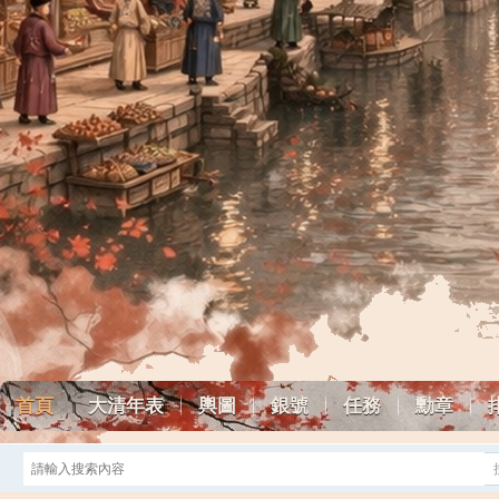
首頁
大清年表
輿圖
銀號
任務
勳章