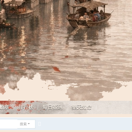
勳章
排行榜
每日簽到
樂天知命
搜索