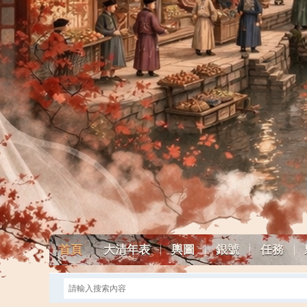
首頁
大清年表
輿圖
銀號
任務