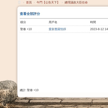
›
首頁
›
午門【公告天下】
›
總理議政大臣任命
大
查看全部評分
清
積分
用戶名
時間
帝
聖眷 +10
愛新覺羅恆錚
2023-8-12 14
國
總計: 聖眷 +10