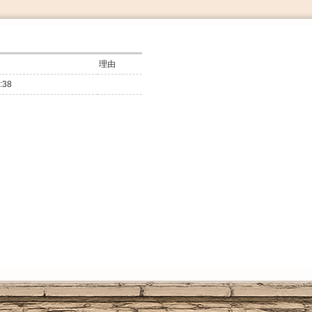
搜
理由
索
:38