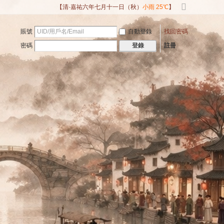
【清·嘉祐六年七月十一日（秋）
小雨 25℃
】
切
換
賬號
自動登錄
找回密碼
到
寬
密碼
註冊
登錄
版