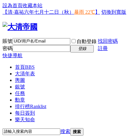
設為首頁
收藏本站
【清·嘉祐六年七月十二日（秋）
暴雨 22℃
】
切換到寬版
賬號
找回密碼
自動登錄
密碼
註冊
登錄
快捷導航
首頁
BBS
大清年表
輿圖
銀號
任務
勳章
排行榜
Ranklist
每日簽到
樂天知命
搜索
搜索