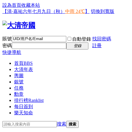
設為首頁
收藏本站
【清·嘉祐六年七月九日（秋）
中雨 24℃
】
切換到寬版
賬號
找回密碼
自動登錄
密碼
註冊
登錄
快捷導航
首頁
BBS
大清年表
輿圖
銀號
任務
勳章
排行榜
Ranklist
每日簽到
樂天知命
搜索
搜索