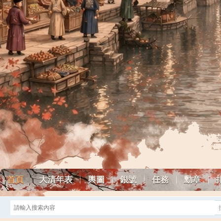
首頁
大清年表
輿圖
銀號
任務
勳章