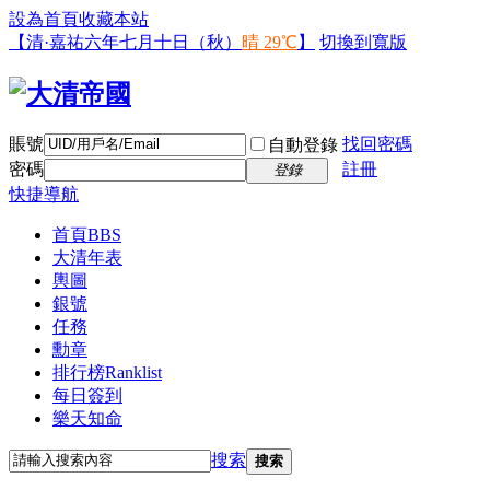
設為首頁
收藏本站
【清·嘉祐六年七月十日（秋）
晴 29℃
】
切換到寬版
賬號
找回密碼
自動登錄
密碼
註冊
登錄
快捷導航
首頁
BBS
大清年表
輿圖
銀號
任務
勳章
排行榜
Ranklist
每日簽到
樂天知命
搜索
搜索