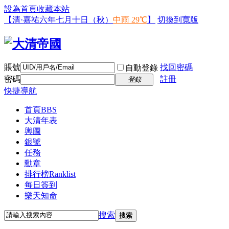
設為首頁
收藏本站
【清·嘉祐六年七月十日（秋）
中雨 29℃
】
切換到寬版
賬號
找回密碼
自動登錄
密碼
註冊
登錄
快捷導航
首頁
BBS
大清年表
輿圖
銀號
任務
勳章
排行榜
Ranklist
每日簽到
樂天知命
搜索
搜索