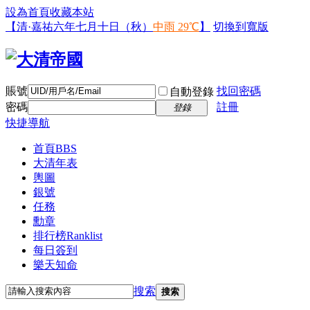
設為首頁
收藏本站
【清·嘉祐六年七月十日（秋）
中雨 29℃
】
切換到寬版
賬號
找回密碼
自動登錄
密碼
註冊
登錄
快捷導航
首頁
BBS
大清年表
輿圖
銀號
任務
勳章
排行榜
Ranklist
每日簽到
樂天知命
搜索
搜索