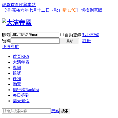
設為首頁
收藏本站
【清·嘉祐六年七月十二日（秋）
晴 17℃
】
切換到寬版
賬號
找回密碼
自動登錄
密碼
註冊
登錄
快捷導航
首頁
BBS
大清年表
輿圖
銀號
任務
勳章
排行榜
Ranklist
每日簽到
樂天知命
搜索
搜索