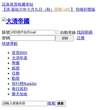
設為首頁
收藏本站
【清·嘉祐六年七月九日（秋）
雷雨 14℃
】
切換到寬版
賬號
找回密碼
自動登錄
密碼
註冊
登錄
快捷導航
首頁
BBS
大清年表
輿圖
銀號
任務
勳章
排行榜
Ranklist
每日簽到
樂天知命
搜索
搜索