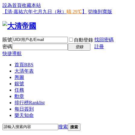
設為首頁
收藏本站
【清·嘉祐六年七月九日（秋）
晴 29℃
】
切換到寬版
賬號
找回密碼
自動登錄
密碼
註冊
登錄
快捷導航
首頁
BBS
大清年表
輿圖
銀號
任務
勳章
排行榜
Ranklist
每日簽到
樂天知命
搜索
搜索