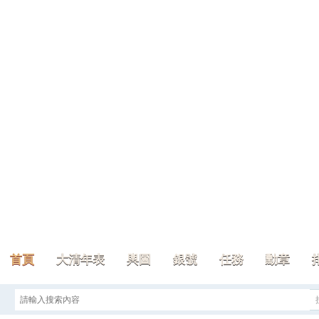
首頁
大清年表
輿圖
銀號
任務
勳章