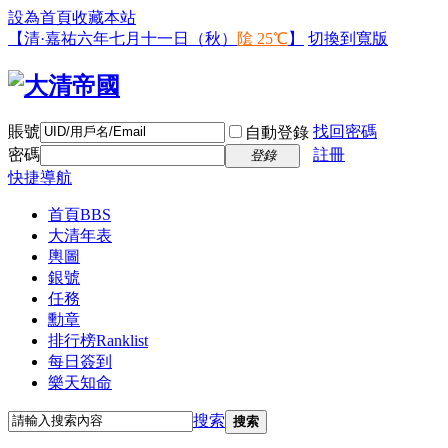
設為首頁
收藏本站
【清·嘉祐六年七月十一日（秋）
隂 25℃
】
切換到寬版
賬號
找回密碼
自動登錄
密碼
註冊
登錄
快捷導航
首頁
BBS
大清年表
輿圖
銀號
任務
勳章
排行榜
Ranklist
每日簽到
樂天知命
搜索
搜索