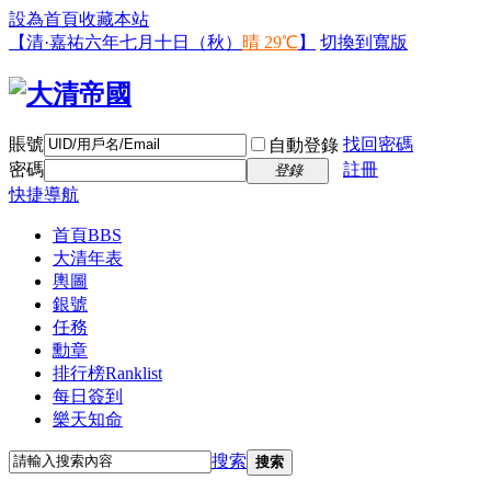
設為首頁
收藏本站
【清·嘉祐六年七月十日（秋）
晴 29℃
】
切換到寬版
賬號
找回密碼
自動登錄
密碼
註冊
登錄
快捷導航
首頁
BBS
大清年表
輿圖
銀號
任務
勳章
排行榜
Ranklist
每日簽到
樂天知命
搜索
搜索