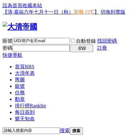
設為首頁
收藏本站
【清·嘉祐六年七月十一日（秋）
雷雨 15℃
】
切換到寬版
賬號
找回密碼
自動登錄
密碼
註冊
登錄
快捷導航
首頁
BBS
大清年表
輿圖
銀號
任務
勳章
排行榜
Ranklist
每日簽到
樂天知命
搜索
搜索