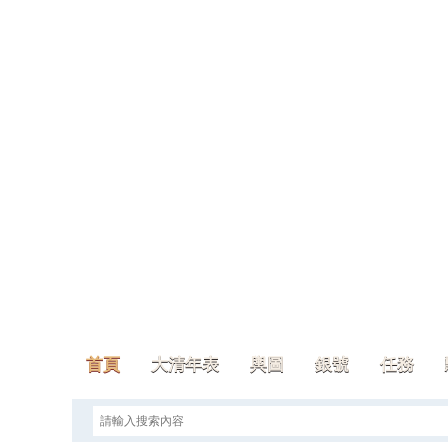
首頁
大清年表
輿圖
銀號
任務