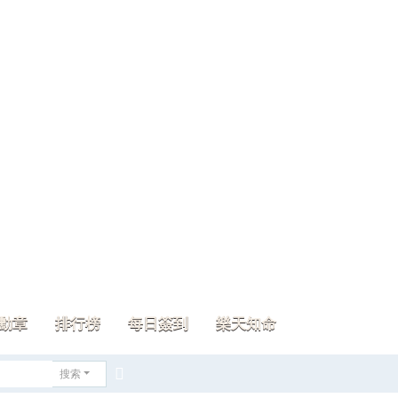
勳章
排行榜
每日簽到
樂天知命
搜索