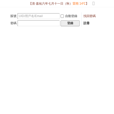
【清·嘉祐六年七月十一日（秋）
雷雨 14℃
】
切
換
賬號
自動登錄
找回密碼
到
寬
密碼
註冊
登錄
版