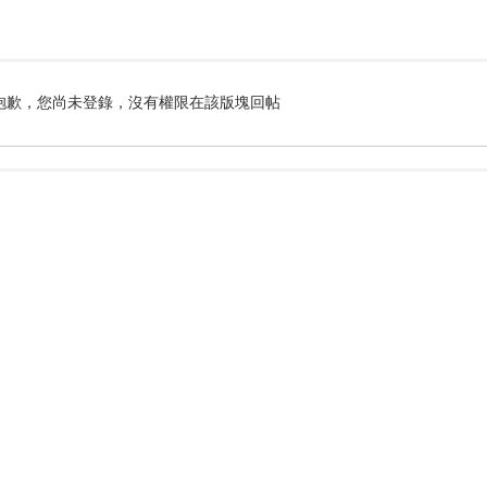
搜
抱歉，您尚未登錄，沒有權限在該版塊回帖
索