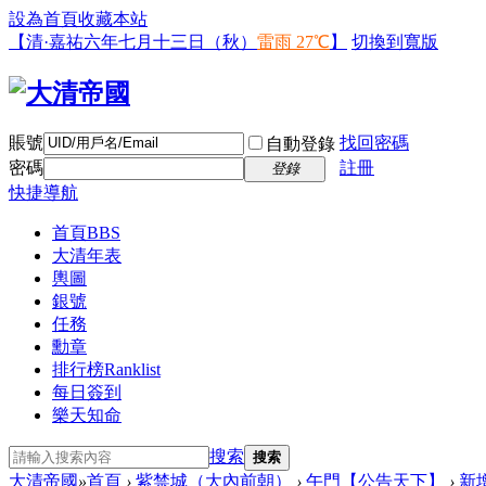
設為首頁
收藏本站
【清·嘉祐六年七月十三日（秋）
雷雨 27℃
】
切換到寬版
賬號
找回密碼
自動登錄
密碼
註冊
登錄
快捷導航
首頁
BBS
大清年表
輿圖
銀號
任務
勳章
排行榜
Ranklist
每日簽到
樂天知命
搜索
搜索
大清帝國
»
首頁
›
紫禁城（大內前朝）
›
午門【公告天下】
›
新