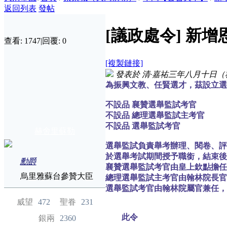
返回列表
發帖
[議政處令]
新增
查看:
1747
|
回覆:
0
[複製鏈接]
發表於
清·嘉祐三年八月十日（
為振興文教、任賢選才，茲設立選
不設品 襄贊選舉監試考官
不設品 總理選舉監試主考官
不設品 選舉監試考官
赫舍里蘇勒
選舉監試負責舉考辦理、閱卷、
於選舉考試期間授予職銜，結束後
勳爵
襄贊選舉監試考官由皇上欽點擔任
烏里雅蘇台參贊大臣
總理選舉監試主考官由翰林院長官
選舉監試考官由翰林院屬官兼任，
威望
472
聖眷
231
此令
銀兩
2360