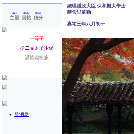
總理議政大臣 保和殿大學士
赫舍里蘇勒
421
2637
8559
主題
回帖
積分
嘉祐三年八月初十
爵位
一等子
榮銜
從二品太子少保
旗籍
滿族鑲藍旗
配偶
發消息