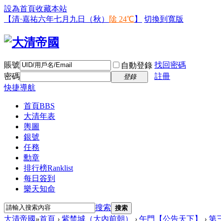
設為首頁
收藏本站
【清·嘉祐六年七月九日（秋）
隂 24℃
】
切換到寬版
賬號
找回密碼
自動登錄
密碼
註冊
登錄
快捷導航
首頁
BBS
大清年表
輿圖
銀號
任務
勳章
排行榜
Ranklist
每日簽到
樂天知命
搜索
搜索
大清帝國
»
首頁
›
紫禁城（大內前朝）
›
午門【公告天下】
›
第