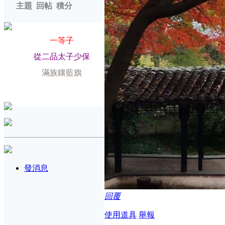
主題
回帖
積分
爵位
一等子
榮銜
從二品太子少保
旗籍
滿族鑲藍旗
配偶
發消息
回覆
使用道具
舉報