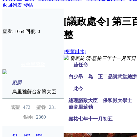
返回列表
發帖
[議政處令]
第三
查看:
1654
|
回覆:
0
整
[複製鏈接]
發表於
清·嘉祐三年十一月五日
赫舍里蘇勒
茲任命
白少昂 為 正二品講武堂總辦
勳爵
此令
烏里雅蘇台參贊大臣
總理議政大臣 保和殿大學士
赫舍里蘇勒
威望
472
聖眷
231
銀兩
2360
嘉祐七年十一月初五
421
2637
8559