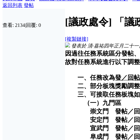
返回列表
發帖
[議政處令]
「議
查看:
2134
|
回覆:
0
[複製鏈接]
發表於
清·嘉祐四年正月二十一
因過往任務系統區分發帖、
故對任務系統進行以下調整
一、任務改為
發／回帖
二、部分板塊獎勵調整
三、可接取任務板塊如
（一）九門區
崇文門 發帖／回帖次
安定門 發帖／回帖次
宣武門 發帖／回帖次
阜成門 發帖／回帖次