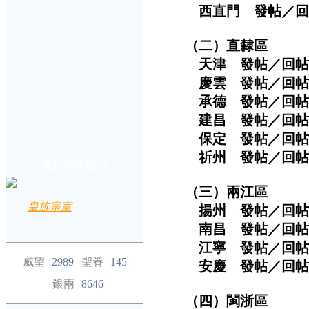
西直門 發帖／回帖次
（二）直隸區
天津 發帖／回帖次
慶雲 發帖／回帖次
承德 發帖／回帖次
建昌 發帖／回帖次
保定 發帖／回帖次
祈州 發帖／回帖次
愛新覺羅毓嵂
（三）兩江區
皇族宗室
揚州 發帖／回帖次
南昌 發帖／回帖次
江寧 發帖／回帖次
威望
2989
聖眷
145
安慶 發帖／回帖次
銀兩
8646
（四）閩浙區