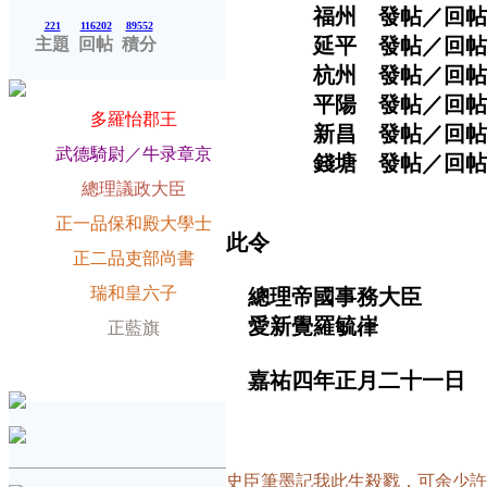
福州 發帖／回帖次
221
116202
89552
延平 發帖／回帖次
主題
回帖
積分
杭州 發帖／回帖次
平陽 發帖／回帖次
爵位
多羅怡郡王
新昌 發帖／回帖次
榮銜
武德騎尉／牛录章京
錢塘 發帖／回帖次
官職
總理議政大臣
兼職
正一品保和殿大學士
此令
兼職
正二品吏部尚書
身份
瑞和皇六子
總理帝國事務大臣
愛新覺羅毓嵂
旗籍
正藍旗
配偶
嘉祐四年正月二十一日
史臣筆墨記我此生殺戮，可余少許讓我