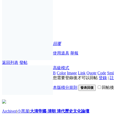
回覆
使用道具
舉報
返回列表
發帖
高級模式
B
Color
Image
Link
Quote
Code
Smil
您需要登錄後才可以回帖
登錄
|
註
本版積分規則
回帖後
發表回復
Archiver
|
小黑屋
|
大清帝國-清朝 清代歷史文化論壇