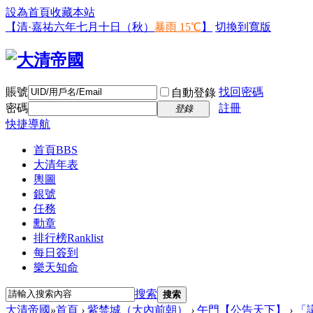
設為首頁
收藏本站
【清·嘉祐六年七月十日（秋）
暴雨 15℃
】
切換到寬版
賬號
找回密碼
自動登錄
密碼
註冊
登錄
快捷導航
首頁
BBS
大清年表
輿圖
銀號
任務
勳章
排行榜
Ranklist
每日簽到
樂天知命
搜索
搜索
大清帝國
»
首頁
›
紫禁城（大內前朝）
›
午門【公告天下】
›
「