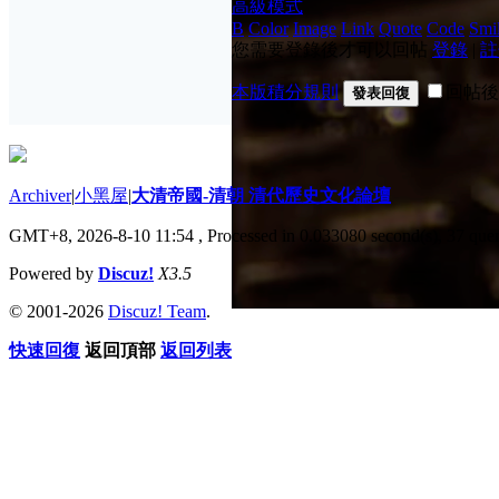
高級模式
B
Color
Image
Link
Quote
Code
Smil
您需要登錄後才可以回帖
登錄
|
註
本版積分規則
回帖後
發表回復
Archiver
|
小黑屋
|
大清帝國-清朝 清代歷史文化論壇
GMT+8, 2026-8-10 11:54
, Processed in 0.033080 second(s), 37 quer
Powered by
Discuz!
X3.5
© 2001-2026
Discuz! Team
.
快速回復
返回頂部
返回列表