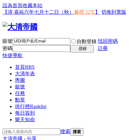
設為首頁
收藏本站
【清·嘉祐六年七月十二日（秋）
暴雨 22℃
】
切換到寬版
賬號
找回密碼
自動登錄
密碼
註冊
登錄
快捷導航
首頁
BBS
大清年表
輿圖
銀號
任務
勳章
排行榜
Ranklist
每日簽到
樂天知命
搜索
搜索
大清帝國
›
分享