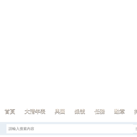
首頁
大清年表
輿圖
銀號
任務
勳章