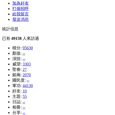
加為好友
打個招呼
給我留言
發送消息
統計信息
已有
49158
人來訪過
積分:
95630
顏值:
--
演技:
--
威望:
3303
聖眷:
27
銀兩:
2070
國民度:
--
軍功:
44130
好友:
10
主題:
55
日誌:
--
相冊:
--
分享:
--