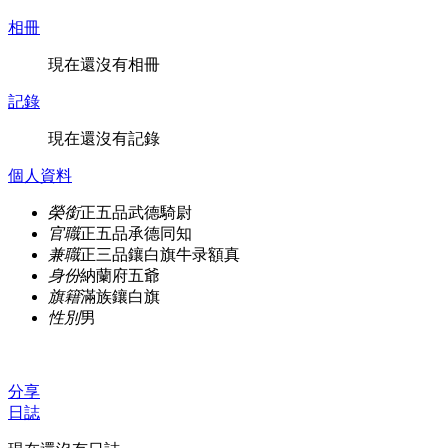
相冊
現在還沒有相冊
記錄
現在還沒有記錄
個人資料
榮銜
正五品武德騎尉
官職
正五品承德同知
兼職
正三品鑲白旗牛录額真
身份
納蘭府五爺
旗籍
滿族鑲白旗
性別
男
分享
日誌