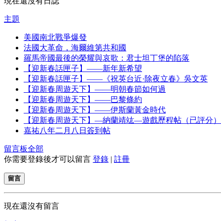
現在還沒有日誌
主題
美國南北戰爭爆發
法國大革命，海爾維第共和國
羅馬帝國最後的榮耀與哀歌：君士坦丁堡的陷落
【迎新春話匣子】——新年新希望
【迎新春話匣子】——《祝英台近·除夜立春》吳文英
【迎新春周遊天下】——明朝春節如何過
【迎新春周遊天下】——巴黎條約
【迎新春周遊天下】——伊斯蘭黃金時代
【迎新春周遊天下】—納蘭靖竑—遊戲歷程帖（已評分）
嘉祐八年二月八日簽到帖
留言板
全部
你需要登錄後才可以留言
登錄
|
註冊
留言
現在還沒有留言