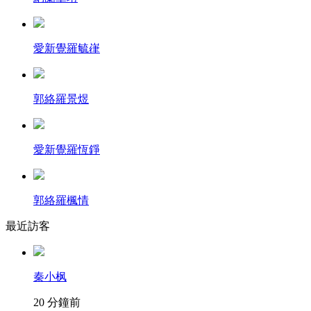
愛新覺羅毓嵂
郭絡羅景煜
愛新覺羅恆錚
郭絡羅楓情
最近訪客
秦小枫
20 分鐘前