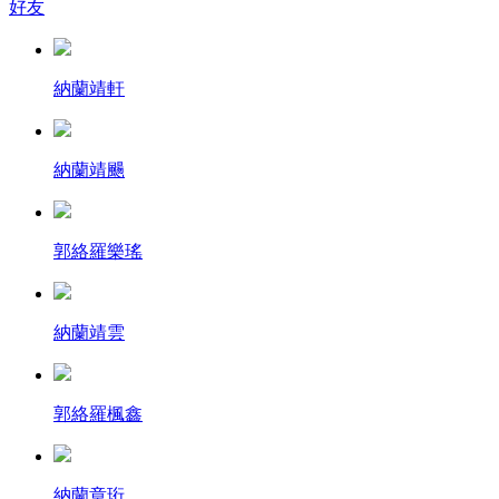
好友
納蘭靖軒
納蘭靖颺
郭絡羅樂瑤
納蘭靖雲
郭絡羅楓鑫
納蘭章珩