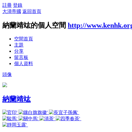
註冊
登錄
大清帝國
返回首頁
納蘭靖竑的個人空間
http://www.kenhk.or
空間首頁
主題
分享
留言板
個人資料
頭像
納蘭靖竑