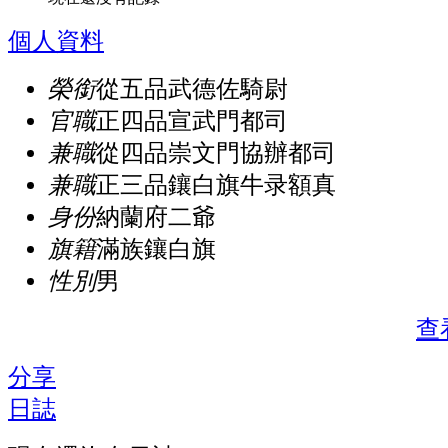
個人資料
榮銜
從五品武德佐騎尉
官職
正四品宣武門都司
兼職
從四品崇文門協辦都司
兼職
正三品鑲白旗牛录額真
身份
納蘭府二爺
旗籍
滿族鑲白旗
性別
男
查
分享
日誌