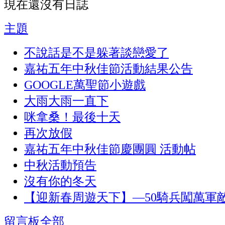
現在還沒有日誌
主題
不說話是不是躲著談戀愛了
嘉祐五年中秋佳節活動結果公告
GOOGLE萬聖節小遊戲
大雨大雨一直下
咪拿桑！最後十天
再次放假
嘉祐五年中秋佳節慶團圓 活動帖
中秋活動預告
沒有你的冬天
【迎新春周遊天下】—50騎兵闖萬軍
留言板
全部