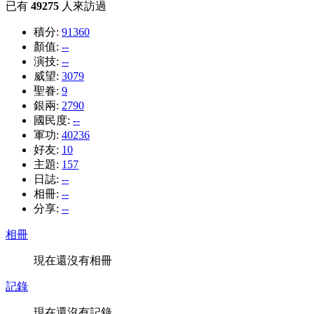
已有
49275
人來訪過
積分:
91360
顏值:
--
演技:
--
威望:
3079
聖眷:
9
銀兩:
2790
國民度:
--
軍功:
40236
好友:
10
主題:
157
日誌:
--
相冊:
--
分享:
--
相冊
現在還沒有相冊
記錄
現在還沒有記錄