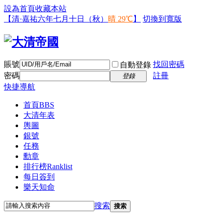
設為首頁
收藏本站
【清·嘉祐六年七月十日（秋）
晴 29℃
】
切換到寬版
賬號
找回密碼
自動登錄
密碼
註冊
登錄
快捷導航
首頁
BBS
大清年表
輿圖
銀號
任務
勳章
排行榜
Ranklist
每日簽到
樂天知命
搜索
搜索