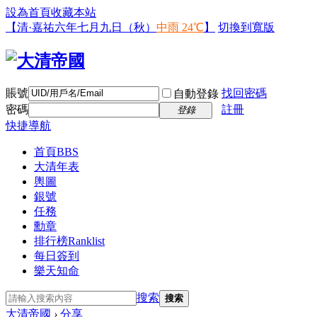
設為首頁
收藏本站
【清·嘉祐六年七月九日（秋）
中雨 24℃
】
切換到寬版
賬號
找回密碼
自動登錄
密碼
註冊
登錄
快捷導航
首頁
BBS
大清年表
輿圖
銀號
任務
勳章
排行榜
Ranklist
每日簽到
樂天知命
搜索
搜索
大清帝國
›
分享