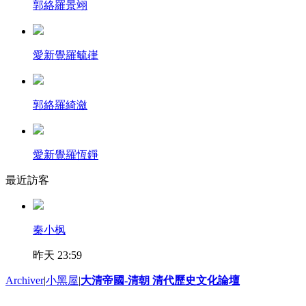
郭絡羅景翊
愛新覺羅毓嵂
郭絡羅綺瀲
愛新覺羅恆錚
最近訪客
秦小枫
昨天 23:59
Archiver
|
小黑屋
|
大清帝國-清朝 清代歷史文化論壇