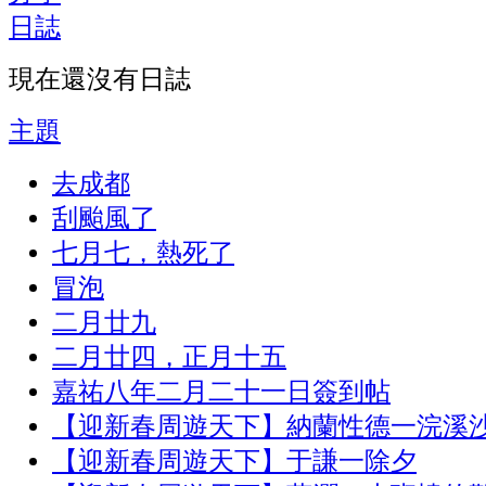
日誌
現在還沒有日誌
主題
去成都
刮颱風了
七月七，熱死了
冒泡
二月廿九
二月廿四，正月十五
嘉祐八年二月二十一日簽到帖
【迎新春周遊天下】納蘭性德一浣溪
【迎新春周遊天下】于謙一除夕