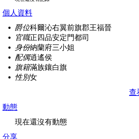
個人資料
爵位
科爾沁右翼前旗郡王福晉
官職
正四品安定門都司
身份
納蘭府三小姐
配偶
逍遙侯
旗籍
滿族鑲白旗
性別
女
查
動態
現在還沒有動態
分享