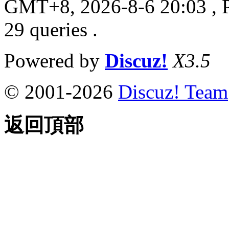
GMT+8, 2026-8-6 20:03
, 
29 queries .
Powered by
Discuz!
X3.5
© 2001-2026
Discuz! Team
返回頂部