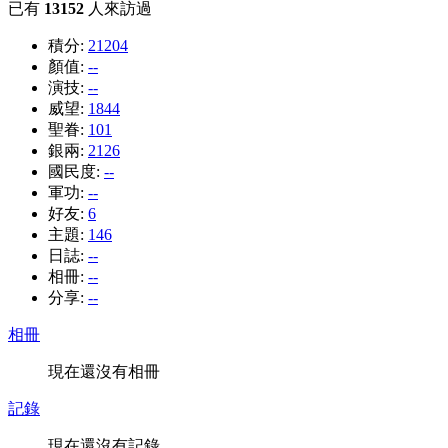
已有
13152
人來訪過
積分:
21204
顏值:
--
演技:
--
威望:
1844
聖眷:
101
銀兩:
2126
國民度:
--
軍功:
--
好友:
6
主題:
146
日誌:
--
相冊:
--
分享:
--
相冊
現在還沒有相冊
記錄
現在還沒有記錄