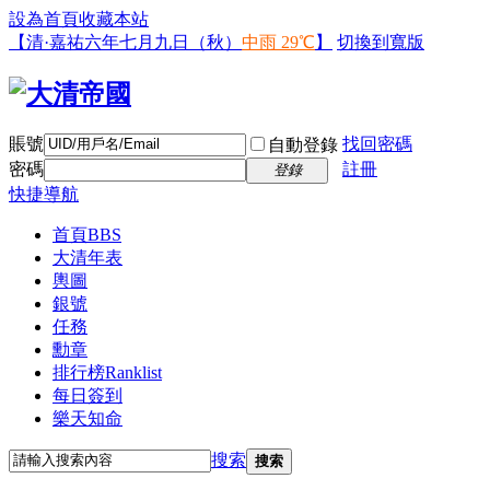
設為首頁
收藏本站
【清·嘉祐六年七月九日（秋）
中雨 29℃
】
切換到寬版
賬號
找回密碼
自動登錄
密碼
註冊
登錄
快捷導航
首頁
BBS
大清年表
輿圖
銀號
任務
勳章
排行榜
Ranklist
每日簽到
樂天知命
搜索
搜索