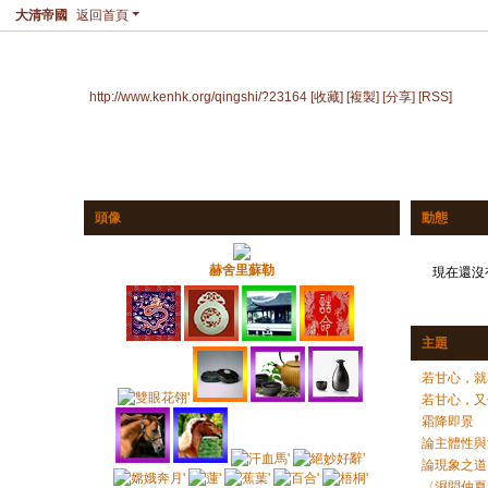
大清帝國
返回首頁
赫舍里蘇勒的個人空間
http://www.kenhk.org/qingshi/?23164
[收藏]
[複製]
[分享]
[RSS]
頭像
動態
赫舍里蘇勒
現在還沒
主題
若甘心，就
若甘心，又
霜降即景
論主體性與
論現象之道
〈濕悶仲夏