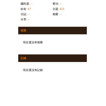
國民度:
--
軍功:
--
好友:
47
主題:
421
日誌:
--
相冊:
--
分享:
--
相冊
現在還沒有相冊
記錄
現在還沒有記錄