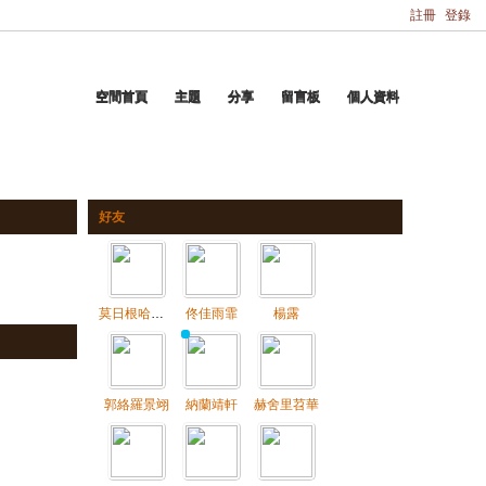
註冊
登錄
空間首頁
主題
分享
留言板
個人資料
好友
莫日根哈日查蓋
佟佳雨霏
楊露
郭絡羅景翊
納蘭靖軒
赫舍里苕華