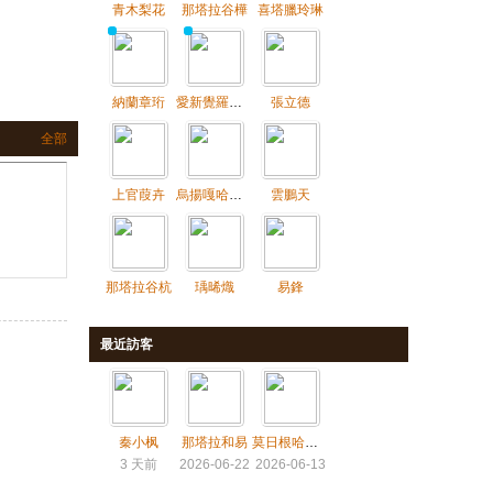
青木梨花
那塔拉谷樺
喜塔臘玲琳
納蘭章珩
愛新覺羅毓嵂
張立德
全部
上官葭卉
烏揚嘎哈日查蓋
雲鵬天
那塔拉谷杭
瑀晞熾
易鋒
最近訪客
秦小枫
那塔拉和易
莫日根哈日查蓋
3 天前
2026-06-22
2026-06-13