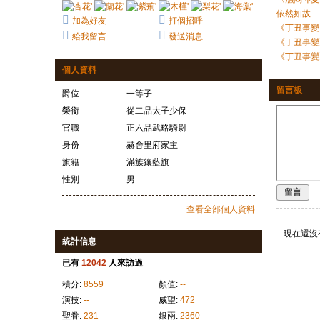
依然如故
加為好友
打個招呼
《丁丑事變
給我留言
發送消息
《丁丑事變
《丁丑事變
個人資料
留言板
爵位
一等子
榮銜
從二品太子少保
官職
正六品武略騎尉
身份
赫舍里府家主
旗籍
滿族鑲藍旗
性別
男
留言
查看全部個人資料
現在還沒
統計信息
已有
12042
人來訪過
積分:
8559
顏值:
--
演技:
--
威望:
472
聖眷:
231
銀兩:
2360