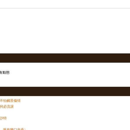
有動態
不怕觸景傷情
何必流淚
沙特
，唯有幾口辛香〉