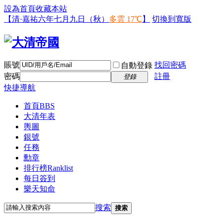
設為首頁
收藏本站
【清·嘉祐六年七月九日（秋）
多雲 17℃
】
切換到寬版
賬號
找回密碼
自動登錄
密碼
註冊
登錄
快捷導航
首頁
BBS
大清年表
輿圖
銀號
任務
勳章
排行榜
Ranklist
每日簽到
樂天知命
搜索
搜索