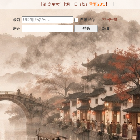
【清·嘉祐六年七月十日（秋）
雷雨 28℃
】
切
換
賬號
自動登錄
找回密碼
到
寬
密碼
註冊
登錄
版