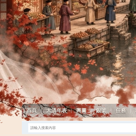
首頁
大清年表
輿圖
銀號
任務