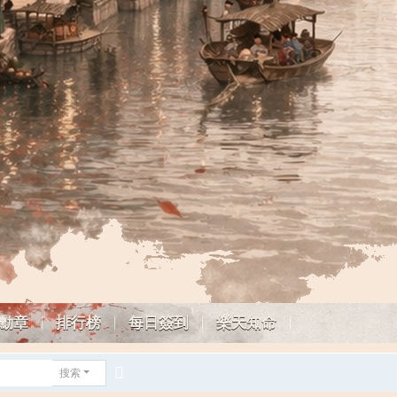
勳章
排行榜
每日簽到
樂天知命
搜索