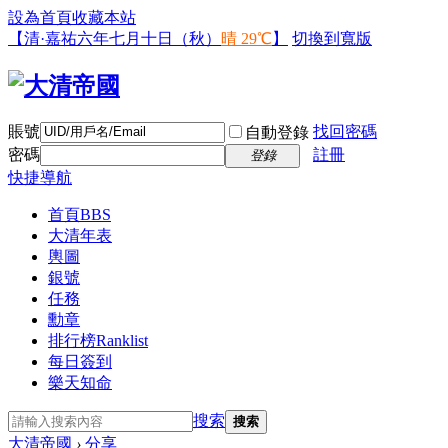
設為首頁
收藏本站
【清·嘉祐六年七月十日（秋）
晴 29℃
】
切換到寬版
賬號
找回密碼
自動登錄
密碼
註冊
登錄
快捷導航
首頁
BBS
大清年表
輿圖
銀號
任務
勳章
排行榜
Ranklist
每日簽到
樂天知命
搜索
搜索
大清帝國
›
分享