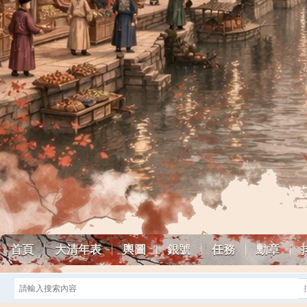
首頁
大清年表
輿圖
銀號
任務
勳章