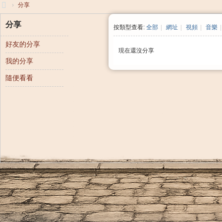
›
分享
大
分享
按類型查看:
全部
|
網址
|
視頻
|
音樂
|
清
好友的分享
帝
現在還沒分享
我的分享
國
隨便看看