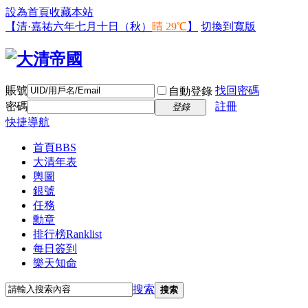
設為首頁
收藏本站
【清·嘉祐六年七月十日（秋）
晴 29℃
】
切換到寬版
賬號
找回密碼
自動登錄
密碼
註冊
登錄
快捷導航
首頁
BBS
大清年表
輿圖
銀號
任務
勳章
排行榜
Ranklist
每日簽到
樂天知命
搜索
搜索