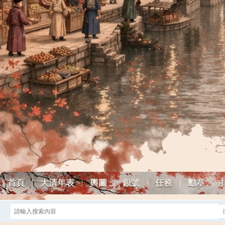
首頁
大清年表
輿圖
銀號
任務
勳章