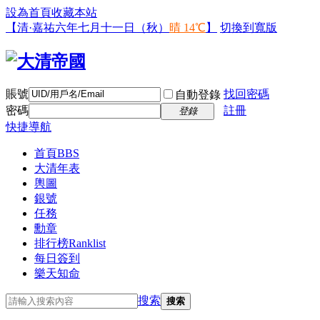
設為首頁
收藏本站
【清·嘉祐六年七月十一日（秋）
晴 14℃
】
切換到寬版
賬號
找回密碼
自動登錄
密碼
註冊
登錄
快捷導航
首頁
BBS
大清年表
輿圖
銀號
任務
勳章
排行榜
Ranklist
每日簽到
樂天知命
搜索
搜索