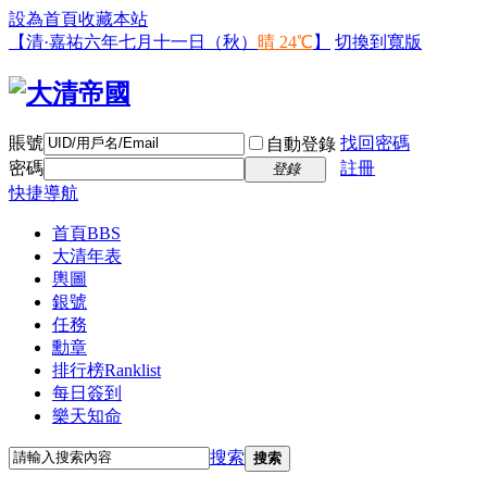
設為首頁
收藏本站
【清·嘉祐六年七月十一日（秋）
晴 24℃
】
切換到寬版
賬號
找回密碼
自動登錄
密碼
註冊
登錄
快捷導航
首頁
BBS
大清年表
輿圖
銀號
任務
勳章
排行榜
Ranklist
每日簽到
樂天知命
搜索
搜索