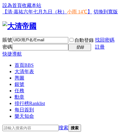
設為首頁
收藏本站
【清·嘉祐六年七月九日（秋）
小雨 14℃
】
切換到寬版
賬號
找回密碼
自動登錄
密碼
註冊
登錄
快捷導航
首頁
BBS
大清年表
輿圖
銀號
任務
勳章
排行榜
Ranklist
每日簽到
樂天知命
搜索
搜索