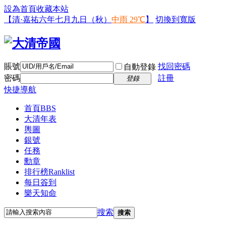
設為首頁
收藏本站
【清·嘉祐六年七月九日（秋）
中雨 29℃
】
切換到寬版
賬號
找回密碼
自動登錄
密碼
註冊
登錄
快捷導航
首頁
BBS
大清年表
輿圖
銀號
任務
勳章
排行榜
Ranklist
每日簽到
樂天知命
搜索
搜索