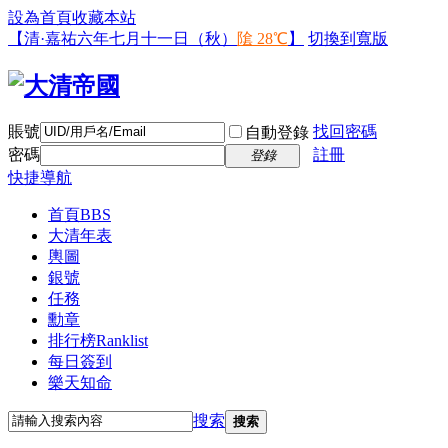
設為首頁
收藏本站
【清·嘉祐六年七月十一日（秋）
隂 28℃
】
切換到寬版
賬號
找回密碼
自動登錄
密碼
註冊
登錄
快捷導航
首頁
BBS
大清年表
輿圖
銀號
任務
勳章
排行榜
Ranklist
每日簽到
樂天知命
搜索
搜索