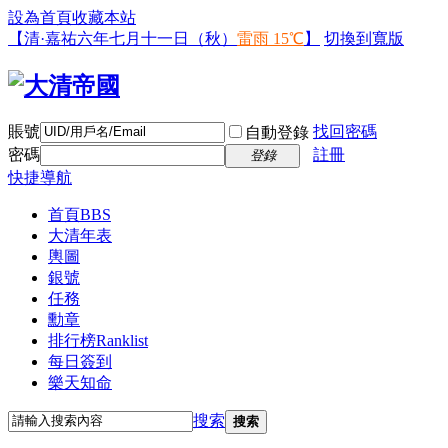
設為首頁
收藏本站
【清·嘉祐六年七月十一日（秋）
雷雨 15℃
】
切換到寬版
賬號
找回密碼
自動登錄
密碼
註冊
登錄
快捷導航
首頁
BBS
大清年表
輿圖
銀號
任務
勳章
排行榜
Ranklist
每日簽到
樂天知命
搜索
搜索