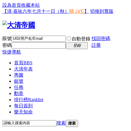
設為首頁
收藏本站
【清·嘉祐六年七月十一日（秋）
晴 24℃
】
切換到寬版
賬號
找回密碼
自動登錄
密碼
註冊
登錄
快捷導航
首頁
BBS
大清年表
輿圖
銀號
任務
勳章
排行榜
Ranklist
每日簽到
樂天知命
搜索
搜索