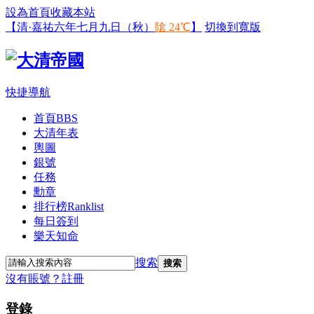
設為首頁
收藏本站
【清·嘉祐六年七月九日（秋）
隂 24℃
】
切換到寬版
快捷導航
首頁
BBS
大清年表
輿圖
銀號
任務
勳章
排行榜
Ranklist
每日簽到
樂天知命
搜索
搜索
沒有賬號？
註冊
登錄