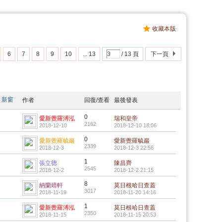
收藏本版
6
7
8
9
10
... 13
/ 13 頁
下一頁
新窗
作者
回復/查看
最後發表
0
愛新覺羅溥泓
瑞和皇帝
2162
2018-12-10
2018-12-10 18:06
0
愛新覺羅毓巖
愛新覺羅毓巖
2339
2018-12-3
2018-12-3 22:56
1
張立德
陳昌齊
2545
2018-12-2
2018-12-2 21:15
8
納蘭靖軒
莫日根哈日查蓋
3017
2018-11-19
2018-11-20 14:16
1
愛新覺羅溥泓
莫日根哈日查蓋
2350
2018-11-15
2018-11-15 20:53