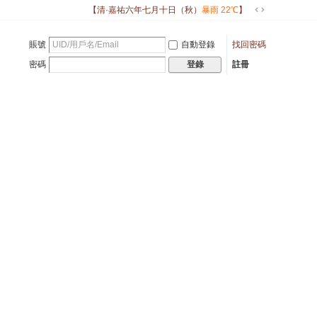
【清·嘉祐六年七月十日（秋）
暴雨 22℃
】
切
換
賬號
自動登錄
找回密碼
到
寬
密碼
註冊
登錄
版