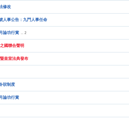
法修改
號人事公告：九門人事任命
月論功行賞
...
2
之國聯合聲明
暨皇室法典發布
令狀制度
月論功行賞