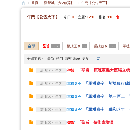
»
首頁
›
紫禁城（大內前朝）
›
午門【公告天下】
大
午門【公告天下】
今日:
0
|
主題:
1291
|
排名:
116
清
帝
發帖
國
全部
聖旨
607
攝政王令
3
議政處令
86
軍機
全部主題
最新
熱門
熱帖
精華
更多
「聖旨」領班軍機大臣張立德
清·瑞和七年冬
[
聖旨
]
「軍機處令」新版銀行啟
清·瑞和七年冬
[
軍機處令
]
「軍機處令」第三百二十
清·瑞和七年冬
[
軍機處令
]
「軍機處令」瑞和八年十
清·瑞和七年冬
[
軍機處令
]
「聖旨」侍衛處增員
清·瑞和七年冬
[
聖旨
]