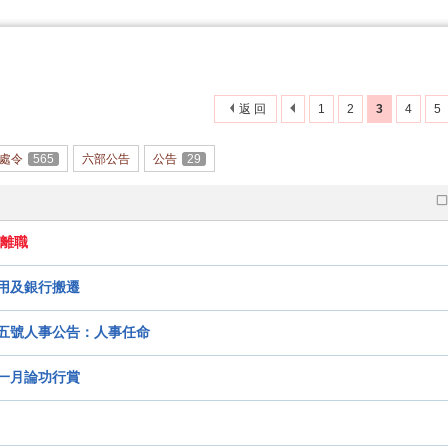
搜
返 回
1
2
3
4
5
索
處令
565
六部公告
公告
29
離職
用及銀行搬遷
五號人事公告：人事任命
一月論功行賞