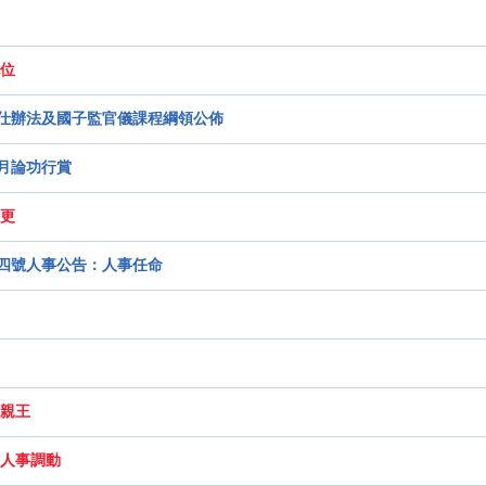
位
仕辦法及國子監官儀課程綱領公佈
月論功行賞
更
四號人事公告：人事任命
親王
人事調動