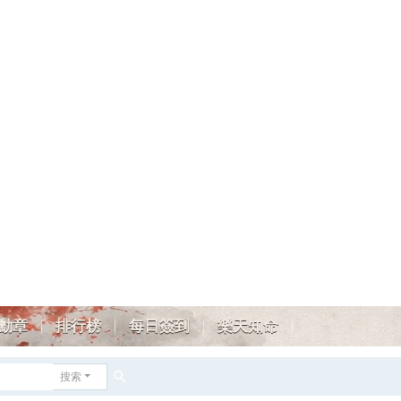
勳章
排行榜
每日簽到
樂天知命
搜索