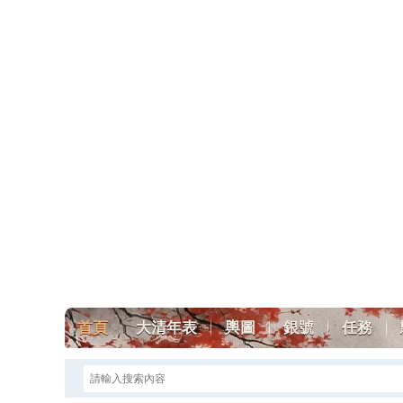
首頁
大清年表
輿圖
銀號
任務